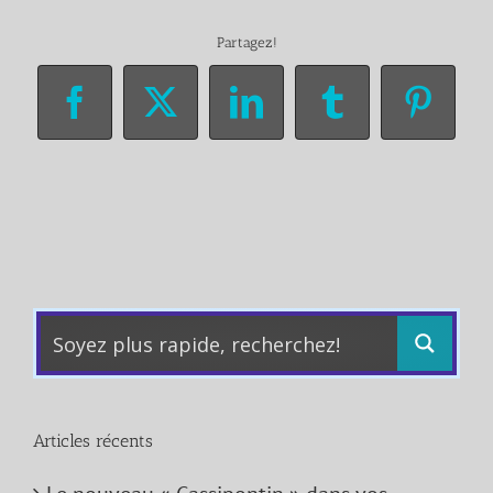
Partagez!
Facebook
X
LinkedIn
Tumblr
Pinter
Articles récents