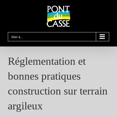
Passer
au
contenu
Aller à...
Réglementation et
bonnes pratiques
construction sur terrain
argileux