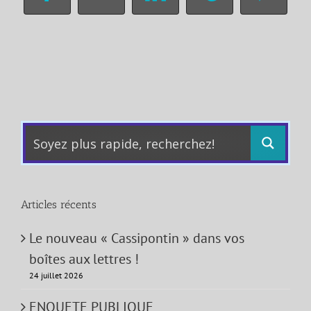
Facebook
X
LinkedIn
Tumblr
Pinter
Articles récents
Le nouveau « Cassipontin » dans vos
boîtes aux lettres !
24 juillet 2026
ENQUETE PUBLIQUE