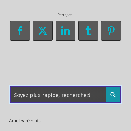
Partagez!
Facebook
X
LinkedIn
Tumblr
Pinter
Articles récents