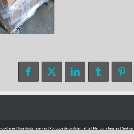
Facebook
X
LinkedIn
Tumblr
Pin
-du-Casse | Tous droits réservés |
Politique de confidentialité
|
Mentions légales
|
Gestion