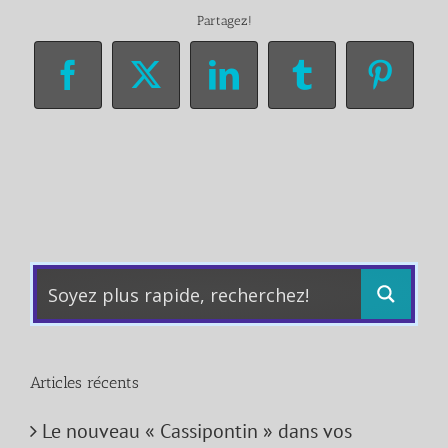
Partagez!
Facebook
X
LinkedIn
Tumblr
Pinter
Articles récents
Le nouveau « Cassipontin » dans vos