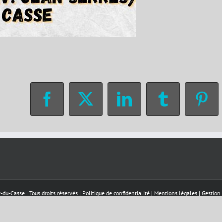
Facebook
X
LinkedIn
Tumblr
Pin
-du-Casse | Tous droits réservés |
Politique de confidentialité
|
Mentions légales
|
Gestion
Facebook
Téléalerte