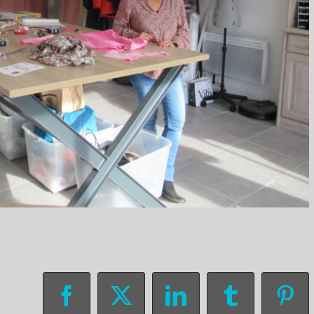
Facebook
X
LinkedIn
Tumblr
Pin