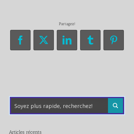
Partagez!
Facebook
X
LinkedIn
Tumblr
Pinter
Articles récents