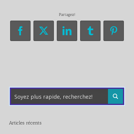
Partagez!
Facebook
X
LinkedIn
Tumblr
Pinter
Articles récents