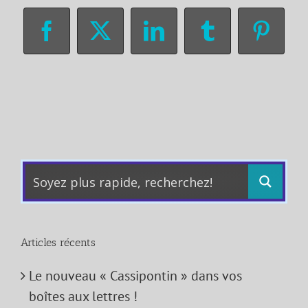
Facebook
X
LinkedIn
Tumblr
Pinter
Articles récents
Le nouveau « Cassipontin » dans vos
boîtes aux lettres !