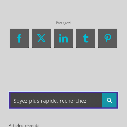
Partagez!
Facebook
X
LinkedIn
Tumblr
Pinter
Articles récents