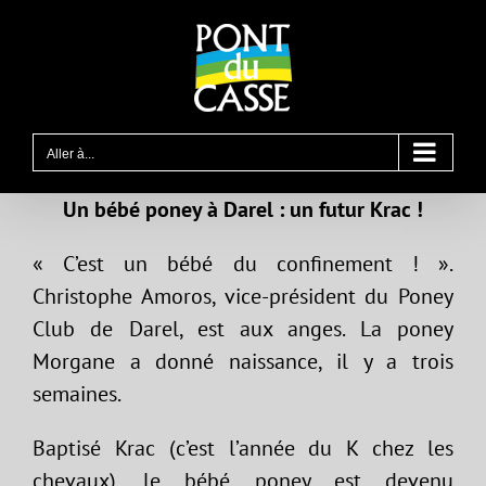
Passer
au
contenu
Aller à...
Un bébé poney à Darel : un futur Krac !
« C’est un bébé du confinement ! ».
Christophe Amoros, vice-président du Poney
Club de Darel, est aux anges. La poney
Morgane a donné naissance, il y a trois
semaines.
Baptisé Krac (c’est l’année du K chez les
chevaux), le bébé poney est devenu