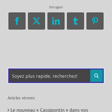
Partagez!
Facebook
X
LinkedIn
Tumblr
Pinter
Articles récents
Le nouveau « Cassipontin » dans vos