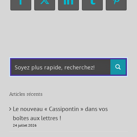
Facebook
X
LinkedIn
Tumblr
Pinter
Articles récents
Le nouveau « Cassipontin » dans vos
boîtes aux lettres !
24 juillet 2026