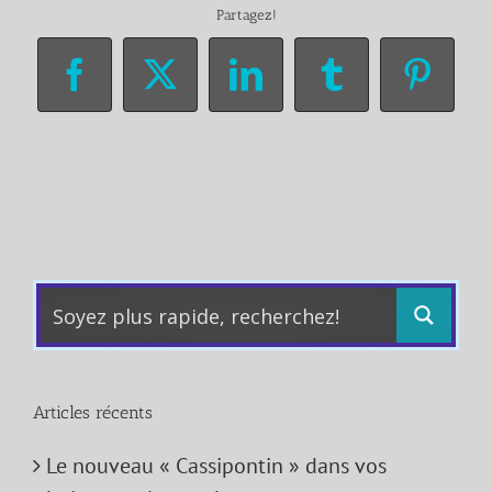
Partagez!
Facebook
X
LinkedIn
Tumblr
Pinter
Articles récents
Le nouveau « Cassipontin » dans vos