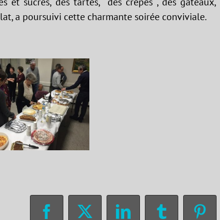
és et sucrés, des tartes, des crêpes , des gâteaux,
, a poursuivi cette charmante soirée conviviale.
Facebook
X
LinkedIn
Tumblr
Pin