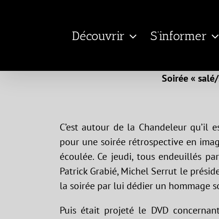
Passer
au
Découvrir
S’informer
contenu
Soirée « salé
C’est autour de la Chandeleur qu’il 
pour une soirée rétrospective en imag
écoulée. Ce jeudi, tous endeuillés p
Patrick Grabié, Michel Serrut le prési
la soirée par lui dédier un hommage s
Puis était projeté le DVD concernan