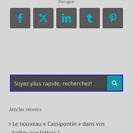
Partagez!
Facebook
X
LinkedIn
Tumblr
Pinter
Articles récents
Le nouveau « Cassipontin » dans vos
boîtes aux lettres !