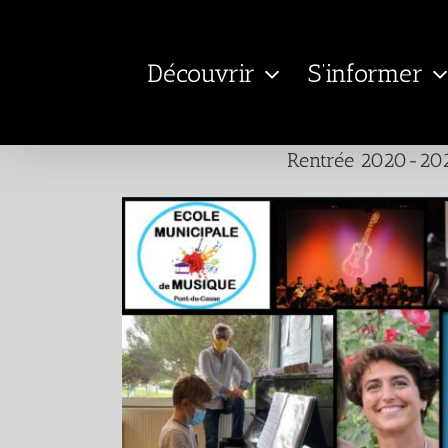
Passer
au
Découvrir
S’informer
contenu
Rentrée 2020-202