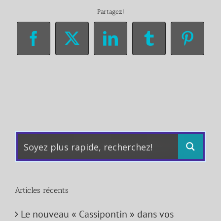
Partagez!
Facebook
X
LinkedIn
Tumblr
Pinter
Articles récents
Le nouveau « Cassipontin » dans vos