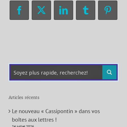
Facebook
X
LinkedIn
Tumblr
Pinter
Articles récents
Le nouveau « Cassipontin » dans vos
boîtes aux lettres !
24 juillet 2026