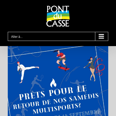
Passer
au
contenu
Aller à...