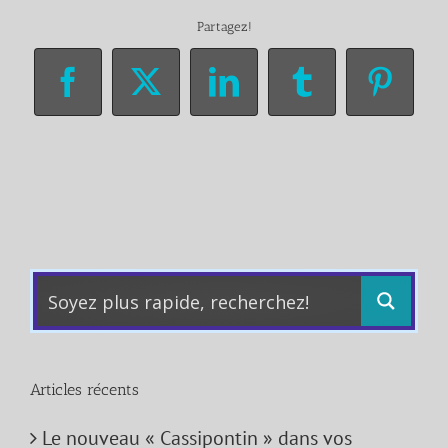
Partagez!
Facebook
X
LinkedIn
Tumblr
Pinter
Articles récents
Le nouveau « Cassipontin » dans vos