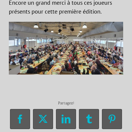
Encore un grand merci à tous ces joueurs
présents pour cette première édition.
Partagez!
Facebook
X
LinkedIn
Tumblr
Pinter