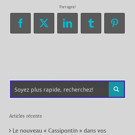
Partagez!
Facebook
X
LinkedIn
Tumblr
Pinter
Articles récents
Le nouveau « Cassipontin » dans vos