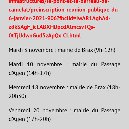
infrastructures/le-pont-et-le-barreau-de-
camelat/preinscription-reunion-publique-du-
6-janvier-2021-906?fbclid=IwAR1AghAd-
zdkSAgF_icLABXHiJpcdXlmcsvTQs-
0tTjUdwnGud5zApQx-CI.html
Mardi 3 novembre : mairie de Brax (9h-12h)
Mardi 10 novembre : mairie du Passage
d’Agen (14h-17h)
Mercredi 18 novembre : mairie de Brax (18h-
20h30)
Vendredi 20 novembre : mairie du Passage
d’Agen (17h-20h)