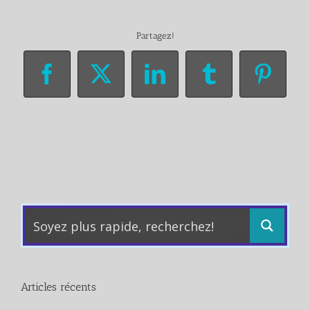
Partagez!
Facebook
X
LinkedIn
Tumblr
Pinter
Articles récents