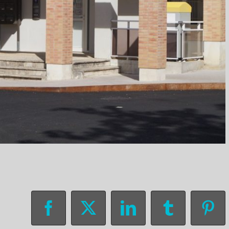
Facebook
X
LinkedIn
Tumblr
Pin