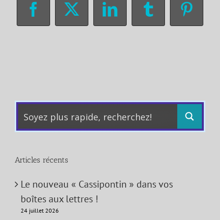
Facebook
X
LinkedIn
Tumblr
Pinter
Articles récents
Le nouveau « Cassipontin » dans vos
boîtes aux lettres !
24 juillet 2026