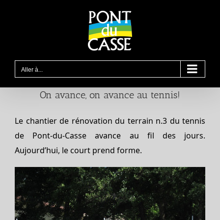
Passer
au
contenu
Aller à...
On avance, on avance au tennis!
Le chantier de rénovation du terrain n.3 du tennis
de Pont-du-Casse avance au fil des jours.
Aujourd’hui, le court prend forme.