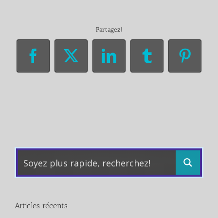
Partagez!
Facebook
X
LinkedIn
Tumblr
Pinter
Articles récents