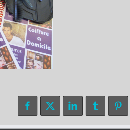
Facebook
X
LinkedIn
Tumblr
Pin