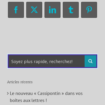
Facebook
X
LinkedIn
Tumblr
Pinter
Articles récents
Le nouveau « Cassipontin » dans vos
boîtes aux lettres !