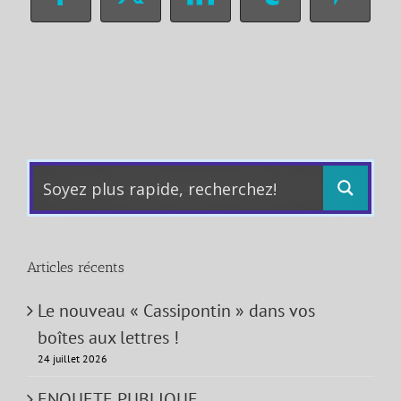
Facebook
X
LinkedIn
Tumblr
Pinter
Articles récents
Le nouveau « Cassipontin » dans vos
boîtes aux lettres !
24 juillet 2026
ENQUETE PUBLIQUE