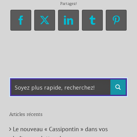
Partagez!
Facebook
X
LinkedIn
Tumblr
Pinter
Articles récents
Le nouveau « Cassipontin » dans vos