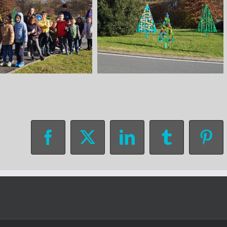
Facebook
X
LinkedIn
Tumblr
Pin