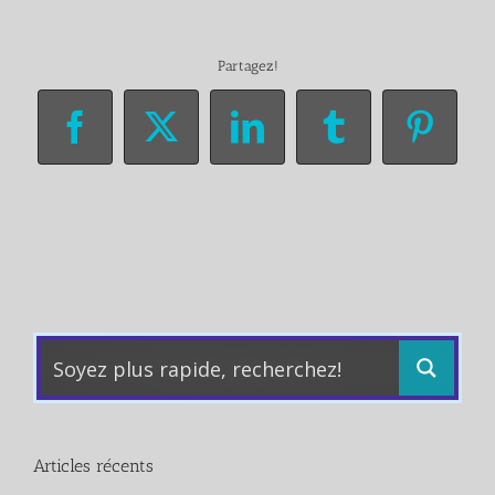
Partagez!
Facebook
X
LinkedIn
Tumblr
Pinter
Articles récents