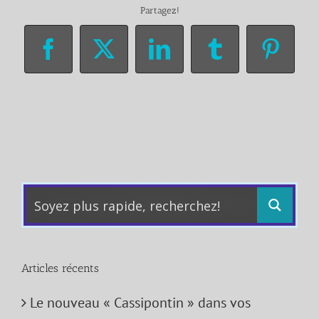
Partagez!
Facebook
X
LinkedIn
Tumblr
Pinter
Articles récents
Le nouveau « Cassipontin » dans vos