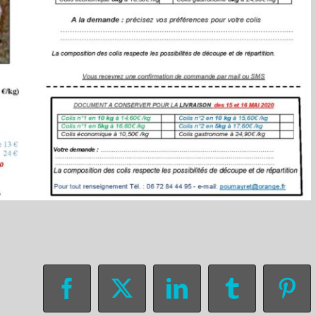
Facebook
X
LinkedIn
Tumblr
Pin