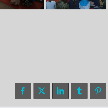
Facebook
X
LinkedIn
Tumblr
Pin