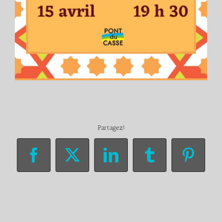
Partagez!
Facebook
X
LinkedIn
Tumblr
Pinter