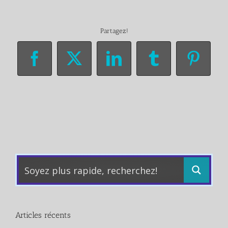
Partagez!
Facebook
X
LinkedIn
Tumblr
Pinter
Articles récents