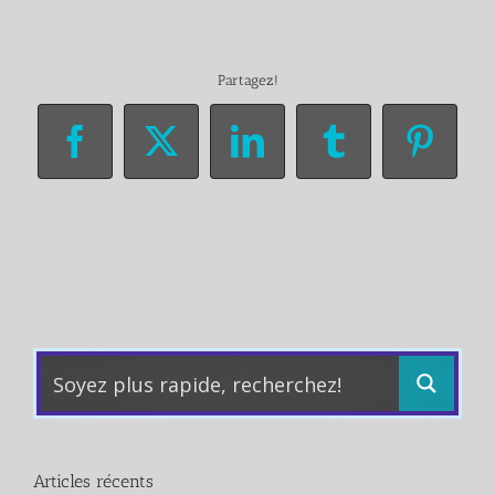
Partagez!
Facebook
X
LinkedIn
Tumblr
Pinter
Articles récents