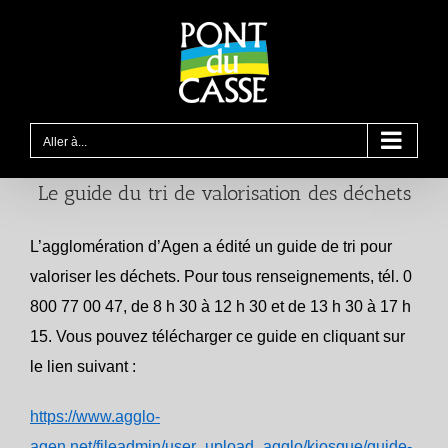
Passer
au
contenu
Aller à...
Le guide du tri de valorisation des déchets
L’agglomération d’Agen a édité un guide de tri pour
valoriser les déchets. Pour tous renseignements, tél. 0
800 77 00 47, de 8 h 30 à 12 h 30 et de 13 h 30 à 17 h
15. Vous pouvez télécharger ce guide en cliquant sur
le lien suivant :
https://www.agglo-
agen.net/fileadmin/user_upload_agglo/kiosque/guide-