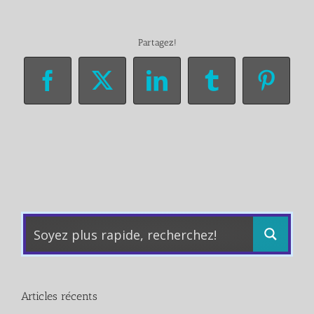
Partagez!
Facebook
X
LinkedIn
Tumblr
Pinter
Articles récents