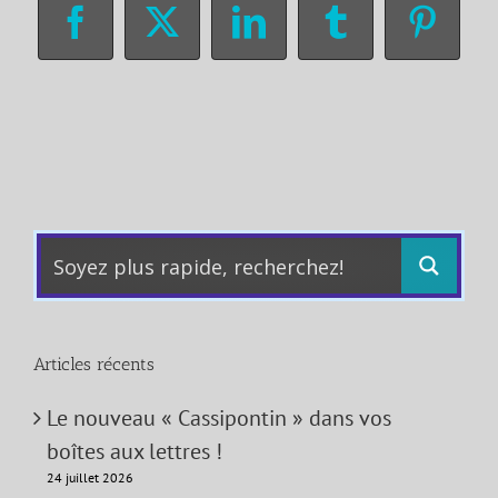
Facebook
X
LinkedIn
Tumblr
Pinter
Articles récents
Le nouveau « Cassipontin » dans vos
boîtes aux lettres !
24 juillet 2026