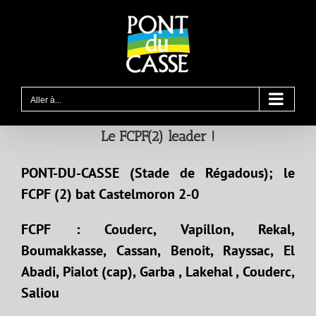
Passer
au
contenu
Aller à...
Le FCPF(2) leader !
PONT-DU-CASSE (Stade de Régadous); le
FCPF (2) bat Castelmoron 2-0
FCPF : Couderc, Vapillon, Rekal,
Boumakkasse, Cassan, Benoit, Rayssac, El
Abadi, Pialot (cap), Garba , Lakehal , Couderc,
Saliou