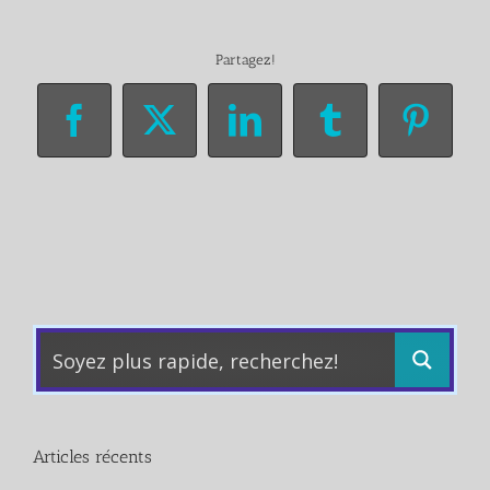
Partagez!
Facebook
X
LinkedIn
Tumblr
Pinter
Articles récents