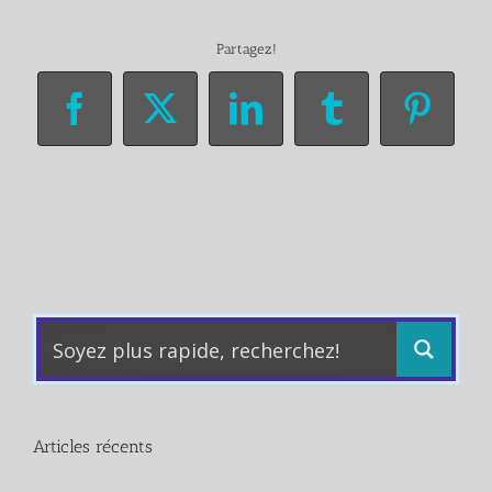
Partagez!
Facebook
X
LinkedIn
Tumblr
Pinter
Articles récents