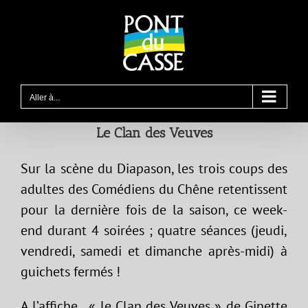
Passer
au
contenu
Aller à...
Le Clan des Veuves
Sur la scène du Diapason, les trois coups des
adultes des Comédiens du Chêne retentissent
pour la dernière fois de la saison, ce week-
end durant 4 soirées ; quatre séances (jeudi,
vendredi, samedi et dimanche après-midi) à
guichets fermés !
A l’affiche , « le Clan des Veuves » de Ginette