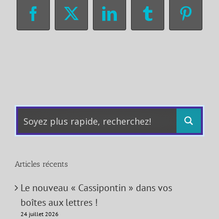
Facebook
X
LinkedIn
Tumblr
Pinter
Articles récents
Le nouveau « Cassipontin » dans vos
boîtes aux lettres !
24 juillet 2026