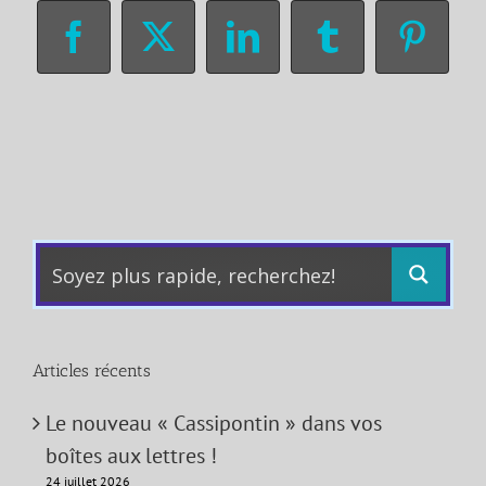
Facebook
X
LinkedIn
Tumblr
Pinter
Articles récents
Le nouveau « Cassipontin » dans vos
boîtes aux lettres !
24 juillet 2026