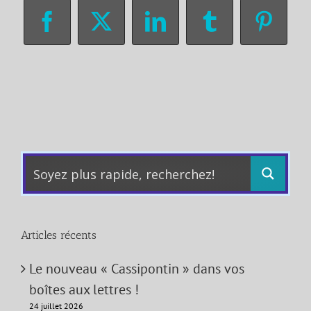
Facebook
X
LinkedIn
Tumblr
Pinter
Articles récents
Le nouveau « Cassipontin » dans vos
boîtes aux lettres !
24 juillet 2026