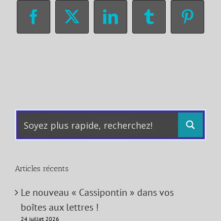
Facebook
X
LinkedIn
Tumblr
Pinter
Articles récents
Le nouveau « Cassipontin » dans vos
boîtes aux lettres !
24 juillet 2026